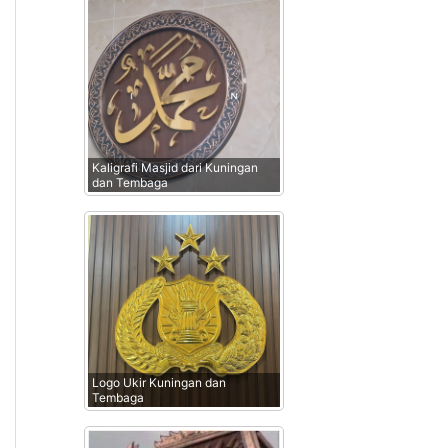
Kaligrafi Masjid dari Kuningan
dan Tembaga
Logo Ukir Kuningan dan
Tembaga