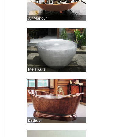
Air Mancur
Meja Kursi
Bathub