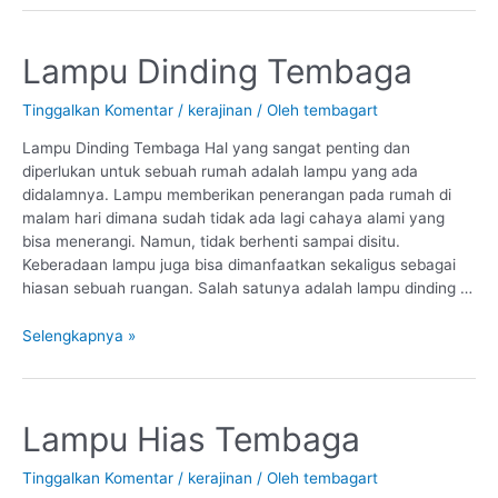
Lampu
Lampu Dinding Tembaga
Dinding
Tembaga
Tinggalkan Komentar
/
kerajinan
/ Oleh
tembagart
Lampu Dinding Tembaga Hal yang sangat penting dan
diperlukan untuk sebuah rumah adalah lampu yang ada
didalamnya. Lampu memberikan penerangan pada rumah di
malam hari dimana sudah tidak ada lagi cahaya alami yang
bisa menerangi. Namun, tidak berhenti sampai disitu.
Keberadaan lampu juga bisa dimanfaatkan sekaligus sebagai
hiasan sebuah ruangan. Salah satunya adalah lampu dinding …
Selengkapnya »
Lampu
Lampu Hias Tembaga
Hias
Tembaga
Tinggalkan Komentar
/
kerajinan
/ Oleh
tembagart