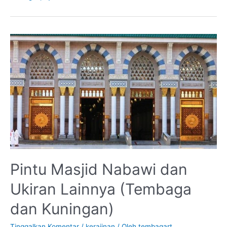
Pintu
Masjid
Nabawi
dan
Ukiran
Lainnya
(Tembaga
dan
Kuningan)
Pintu Masjid Nabawi dan
Ukiran Lainnya (Tembaga
dan Kuningan)
Tinggalkan Komentar
/
kerajinan
/ Oleh
tembagart