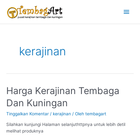
Lewati
Men
ke
konten
Uta
kerajinan
Harga Kerajinan Tembaga
Dan Kuningan
Tinggalkan Komentar
/
kerajinan
/ Oleh
tembagart
Silahkan kunjungi Halaman selanjuthttpnya untuk lebih detil
melihat produknya