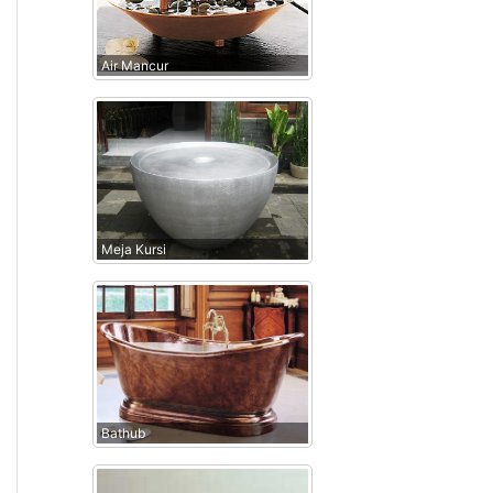
Air Mancur
Meja Kursi
Bathub