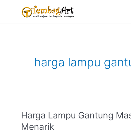
Lewati
ke
konten
harga lampu gant
Harga
Lampu
Harga Lampu Gantung Mas
Gantung
Masjid
Menarik
Yang