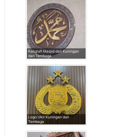
Kaligrafi Masjid dari Kuningan
dan Tembaga
Logo Ukir Kuningan dan
Tembaga